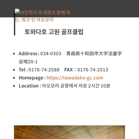
토와다호 고원 골프클럽
Address
:
034-0303
青
森
県
十和田市大字法量字
谷地20-1
Tel
:
0176-74-2588
FAX
：0176-74-2513
Homepage
:
https://towadako-gc.com
Location
:
아오모리 공항에서 차로 2시간 10
분