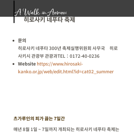
히로사키 네푸타 축제
문의
히로사키 네푸타
300
년 축제실행위원회 사무국 히로
사키시 관광부 관광과TEL：
0172-40-0236
Website
https://www.hirosaki-
kanko.or.jp/web/edit.html?id=cat02_summer
츠가루인의 피가 끓는
7
일간
매년
8
월
1
일
~ 7
일까지 개최되는 히로사키 네푸타 축제는